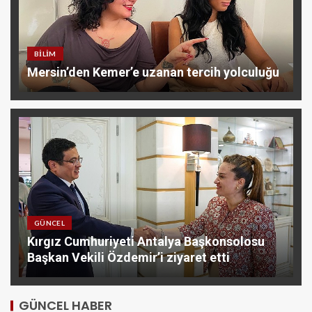
BILIM
Mersin’den Kemer’e uzanan tercih yolculuğu
GÜNCEL
Kırgız Cumhuriyeti Antalya Başkonsolosu
Başkan Vekili Özdemir’i ziyaret etti
GÜNCEL HABER