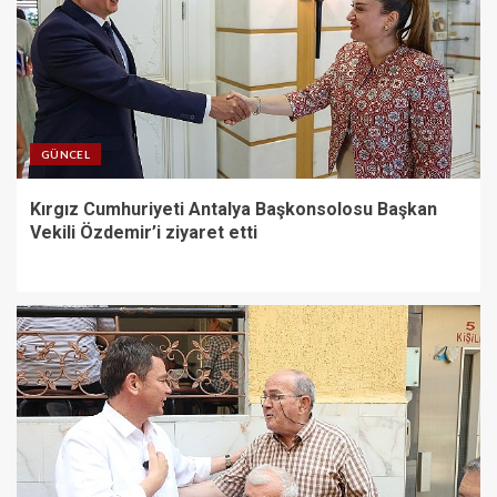
Kavşağı’nda gece çalışması
5
Mersin’den Kemer’e uzanan
tercih yolculuğu
GÜNCEL
1
Kırgız Cumhuriyeti Antalya Başkonsolosu Başkan
Vekili Özdemir’i ziyaret etti
Kırgız Cumhuriyeti Antalya
Başkonsolosu Başkan Vekili
Özdemir’i ziyaret etti
2
Başkan Aydın Osmangazi’nin
Nabzını Sahada Tuttu