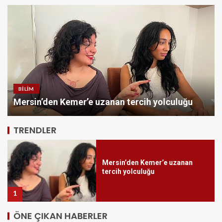
BILIM
İzmit istikameti trafiğe
kapatılacak: Başiskele
Mersin’den Kemer’e uzanan tercih yolculuğu
Kavşağı’nda gece çalışması
5
TRENDLER
Mersin’den Kemer’e uzanan
tercih yolculuğu
1
ÖNE ÇIKAN HABERLER