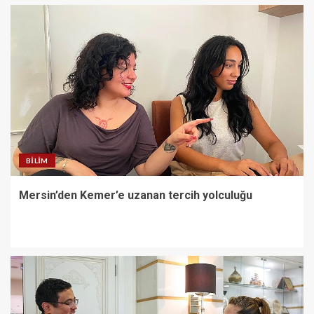
Kırgız Cumhuriyeti Antalya
Başkonsolosu Başkan Vekili
Özdemir’i ziyaret etti
2
Başkan Aydın Osmangazi’nin
Nabzını Sahada Tuttu
3
BILIM
Mersin’den Kemer’e uzanan tercih yolculuğu
Burhaniye Belediyesi’nde 2026
Yılı Toplu İş Sözleşmesi
İmzalandı
4
İzmit istikameti trafiğe
kapatılacak: Başiskele