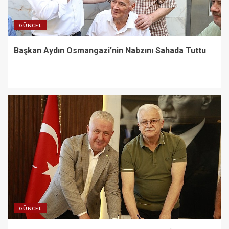
3
GÜNCEL
Burhaniye Belediyesi’nde 2026
Yılı Toplu İş Sözleşmesi
Başkan Aydın Osmangazi’nin Nabzını Sahada Tuttu
İmzalandı
4
İzmit istikameti trafiğe
kapatılacak: Başiskele
Kavşağı’nda gece çalışması
5
GÜNCEL