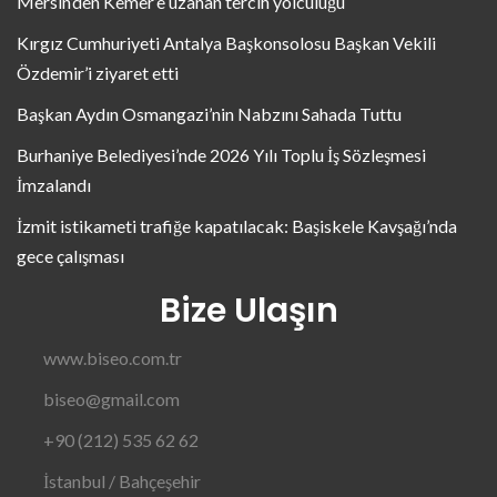
Mersin’den Kemer’e uzanan tercih yolculuğu
Kırgız Cumhuriyeti Antalya Başkonsolosu Başkan Vekili
Özdemir’i ziyaret etti
Başkan Aydın Osmangazi’nin Nabzını Sahada Tuttu
Burhaniye Belediyesi’nde 2026 Yılı Toplu İş Sözleşmesi
İmzalandı
İzmit istikameti trafiğe kapatılacak: Başiskele Kavşağı’nda
gece çalışması
Bize Ulaşın
www.biseo.com.tr
biseo@gmail.com
+90 (212) 535 62 62
İstanbul / Bahçeşehir