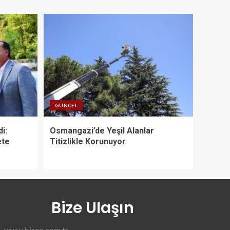
GÜNCEL
i:
Osmangazi’de Yeşil Alanlar
ete
Titizlikle Korunuyor
Bize Ulaşın
www.biseo.com.tr