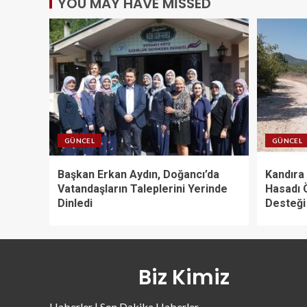
YOU MAY HAVE MISSED
GÜNCEL
GÜNCEL
Başkan Erkan Aydın, Doğancı’da
Kandıra 
Vatandaşların Taleplerini Yerinde
Hasadı 
Dinledi
Desteği
Biz Kimiz
Haberler | Son Dakika Haberler