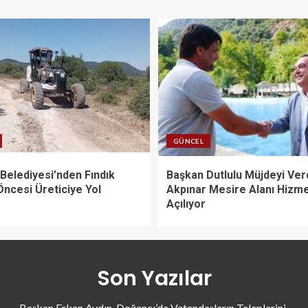
GÜNCEL
Belediyesi’nden Fındık
Başkan Dutlulu Müjdeyi Verd
Öncesi Üreticiye Yol
Akpınar Mesire Alanı Hizm
Açılıyor
Son Yazılar
Başkan Erkan Aydın, Doğancı’da Vatandaşların Taleplerini