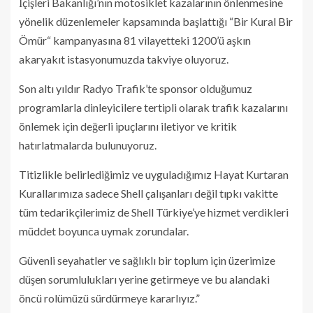
İçişleri Bakanlığı’nın motosiklet kazalarının önlenmesine
yönelik düzenlemeler kapsamında başlattığı “Bir Kural Bir
Ömür“ kampanyasına 81 vilayetteki 1200’ü aşkın
akaryakıt istasyonumuzda takviye oluyoruz.
Son altı yıldır Radyo Trafik’te sponsor olduğumuz
programlarla dinleyicilere tertipli olarak trafik kazalarını
önlemek için değerli ipuçlarını iletiyor ve kritik
hatırlatmalarda bulunuyoruz.
Titizlikle belirlediğimiz ve uyguladığımız Hayat Kurtaran
Kurallarımıza sadece Shell çalışanları değil tıpkı vakitte
tüm tedarikçilerimiz de Shell Türkiye’ye hizmet verdikleri
müddet boyunca uymak zorundalar.
Güvenli seyahatler ve sağlıklı bir toplum için üzerimize
düşen sorumlulukları yerine getirmeye ve bu alandaki
öncü rolümüzü sürdürmeye kararlıyız.”