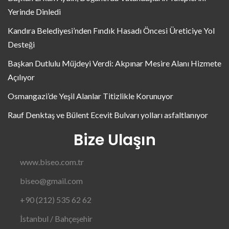
Yerinde Dinledi
Kandıra Belediyesi’nden Fındık Hasadı Öncesi Üreticiye Yol
Desteği
Başkan Dutlulu Müjdeyi Verdi: Akpınar Mesire Alanı Hizmete
Açılıyor
Osmangazi’de Yeşil Alanlar Titizlikle Korunuyor
Rauf Denktaş ve Bülent Ecevit Bulvarı yolları asfaltlanıyor
Bize Ulaşın
www.biseo.com.tr
biseo@gmail.com
+90 (212) 535 62 62
İstanbul / Bahçeşehir