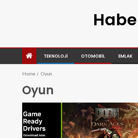
Haber
TEKNOLOJI
OTOMOBIL
EMLAK
Home
Oyun
Oyun