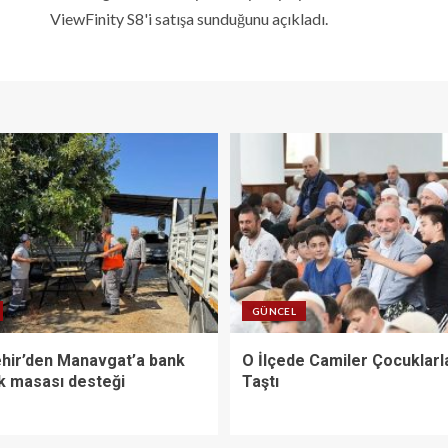
ViewFinity S8'i satışa sunduğunu açıkladı.
GÜNCEL
hir’den Manavgat’a bank
O İlçede Camiler Çocuklarl
ik masası desteği
Taştı