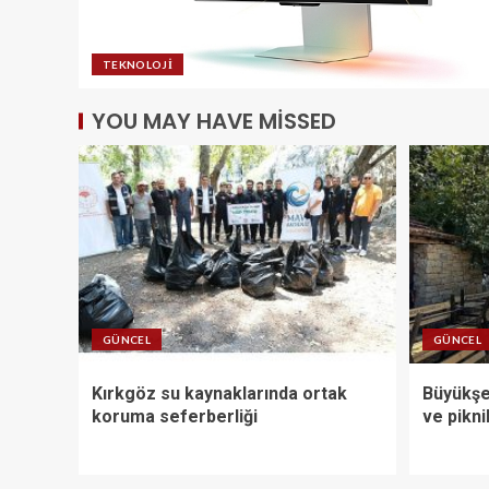
TEKNOLOJI
YOU MAY HAVE MISSED
GÜNCEL
GÜNCEL
Kırkgöz su kaynaklarında ortak
Büyükşe
koruma seferberliği
ve pikn