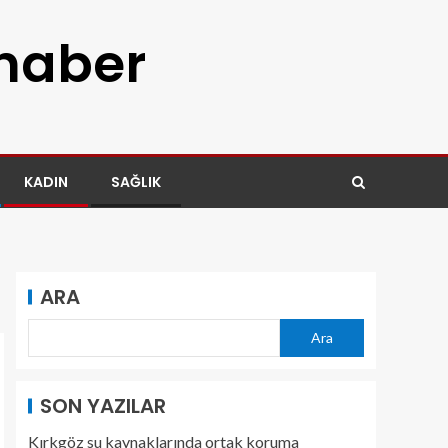
 haber
KADIN
SAĞLIK
ARA
Ara
SON YAZILAR
Kırkgöz su kaynaklarında ortak koruma