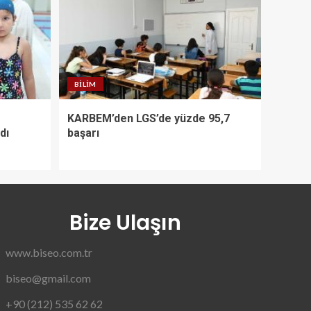
BILIM
KARBEM’den LGS’de yüzde 95,7
dı
başarı
Bize Ulaşın
www.biseo.com.tr
biseo@gmail.com
+90 (212) 535 62 62