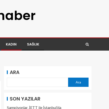
 haber
KADIN
SAĞLIK
ARA
Ara
SON YAZILAR
Şampiyonlar, İETT ile İstanbul’da