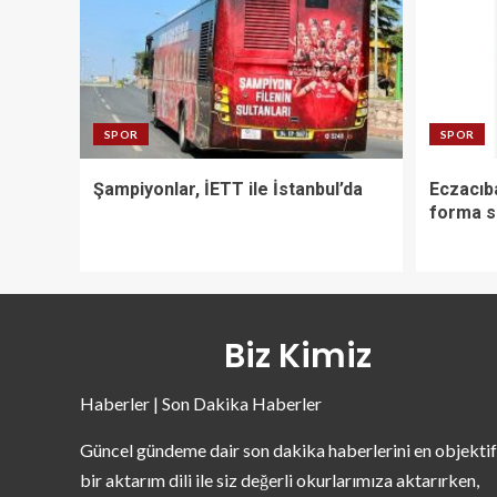
SPOR
SPOR
Şampiyonlar, İETT ile İstanbul’da
Eczacıb
forma s
Biz Kimiz
Haberler | Son Dakika Haberler
Güncel gündeme dair son dakika haberlerini en objektif
bir aktarım dili ile siz değerli okurlarımıza aktarırken,