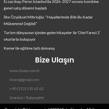
Eczacıbaşı Peron İstanbul’da 2026-2027 sezonu kombine
genel satış dönemi başladı
İlke Özyüksel Mihrioğlu: “Hayallerimde Bile Bu Kadar
Mükemmel Değildi”
Turizm dünyasının içinden gelen hikayeler ile ‘Otel Faresi 2’
okurlarla buluşuyor
Kemer’de eğitime tatlı dokunuş
Bize Ulaşın
www.biseo.com.tr
biseo@gmail.com
+90 (212) 535 62 62
İstanbul / Bahçeşehir