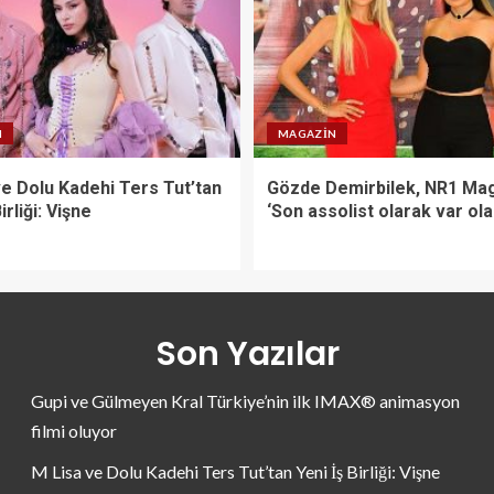
N
MAGAZIN
ve Dolu Kadehi Ters Tut’tan
Gözde Demirbilek, NR1 Mag
irliği: Vişne
‘Son assolist olarak var ol
Son Yazılar
Gupi ve Gülmeyen Kral Türkiye’nin ilk IMAX® animasyon
filmi oluyor
M Lisa ve Dolu Kadehi Ters Tut’tan Yeni İş Birliği: Vişne