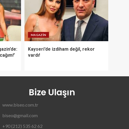
MAGAZIN
azin’de:
Kayseri’de izdiham değil, rekor
acağım!’
vardı!
Bize Ulaşın
www.biseo.com.tr
biseo@gmail.com
+90 (212) 535 62 62