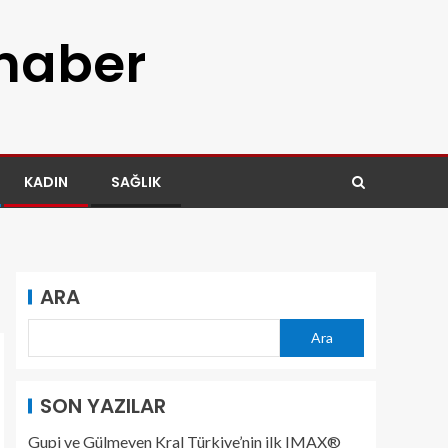
 haber
KADIN
SAĞLIK
ARA
Ara
SON YAZILAR
Gupi ve Gülmeyen Kral Türkiye’nin ilk IMAX®