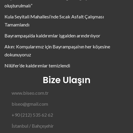
oluşturulmalı”
Kula Seyitali Mahallesi’nde Sıcak Asfalt Çalışması
Tamamlandı
Bayrampaşa’da kaldırımlar işgalden arındırılıyor
Akın: Komşularımız için Bayrampaşa’nın her köşesine
dokunuyoruz
Nilüfer’de kaldırımlar temizlendi
Bize Ulaşın
www.biseo.com.tr
biseo@gmail.com
+90 (212) 535 62 62
İstanbul / Bahçeşehir