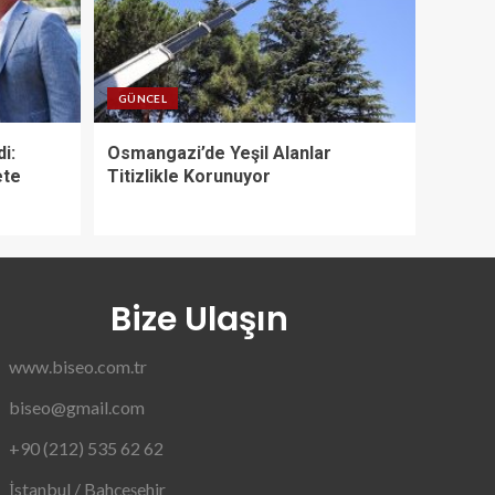
GÜNCEL
i:
Osmangazi’de Yeşil Alanlar
ete
Titizlikle Korunuyor
Bize Ulaşın
www.biseo.com.tr
biseo@gmail.com
+90 (212) 535 62 62
İstanbul / Bahçeşehir