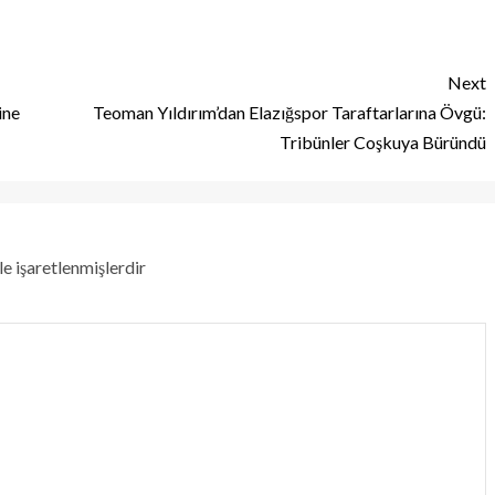
Next
ine
Teoman Yıldırım’dan Elazığspor Taraftarlarına Övgü:
Tribünler Coşkuya Büründü
le işaretlenmişlerdir